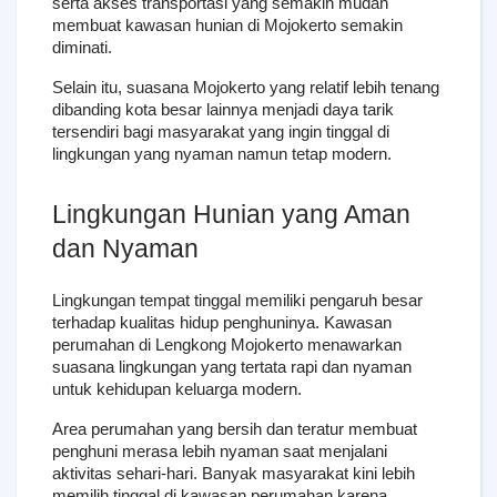
serta akses transportasi yang semakin mudah 
membuat kawasan hunian di Mojokerto semakin 
diminati.
Selain itu, suasana Mojokerto yang relatif lebih tenang 
dibanding kota besar lainnya menjadi daya tarik 
tersendiri bagi masyarakat yang ingin tinggal di 
lingkungan yang nyaman namun tetap modern.
Lingkungan Hunian yang Aman 
dan Nyaman
Lingkungan tempat tinggal memiliki pengaruh besar 
terhadap kualitas hidup penghuninya. Kawasan 
perumahan di Lengkong Mojokerto menawarkan 
suasana lingkungan yang tertata rapi dan nyaman 
untuk kehidupan keluarga modern.
Area perumahan yang bersih dan teratur membuat 
penghuni merasa lebih nyaman saat menjalani 
aktivitas sehari-hari. Banyak masyarakat kini lebih 
memilih tinggal di kawasan perumahan karena 