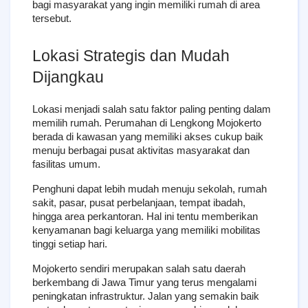
bagi masyarakat yang ingin memiliki rumah di area 
tersebut.
Lokasi Strategis dan Mudah 
Dijangkau
Lokasi menjadi salah satu faktor paling penting dalam 
memilih rumah. Perumahan di Lengkong Mojokerto 
berada di kawasan yang memiliki akses cukup baik 
menuju berbagai pusat aktivitas masyarakat dan 
fasilitas umum.
Penghuni dapat lebih mudah menuju sekolah, rumah 
sakit, pasar, pusat perbelanjaan, tempat ibadah, 
hingga area perkantoran. Hal ini tentu memberikan 
kenyamanan bagi keluarga yang memiliki mobilitas 
tinggi setiap hari.
Mojokerto sendiri merupakan salah satu daerah 
berkembang di Jawa Timur yang terus mengalami 
peningkatan infrastruktur. Jalan yang semakin baik 