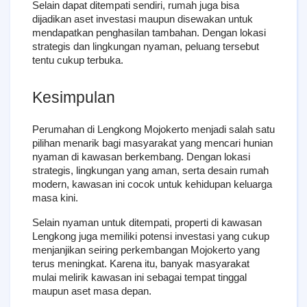
Selain dapat ditempati sendiri, rumah juga bisa 
dijadikan aset investasi maupun disewakan untuk 
mendapatkan penghasilan tambahan. Dengan lokasi 
strategis dan lingkungan nyaman, peluang tersebut 
tentu cukup terbuka.
Kesimpulan
Perumahan di Lengkong Mojokerto menjadi salah satu 
pilihan menarik bagi masyarakat yang mencari hunian 
nyaman di kawasan berkembang. Dengan lokasi 
strategis, lingkungan yang aman, serta desain rumah 
modern, kawasan ini cocok untuk kehidupan keluarga 
masa kini.
Selain nyaman untuk ditempati, properti di kawasan 
Lengkong juga memiliki potensi investasi yang cukup 
menjanjikan seiring perkembangan Mojokerto yang 
terus meningkat. Karena itu, banyak masyarakat 
mulai melirik kawasan ini sebagai tempat tinggal 
maupun aset masa depan.