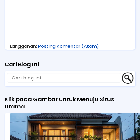
Langganan:
Posting Komentar (Atom)
Cari Blog Ini
Klik pada Gambar untuk Menuju Situs
Utama