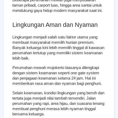
Beberapa perumahan mewah juga menyediakan 
taman pribadi, carport luas, hingga area santai untuk 
mendukung gaya hidup modern masyarakat saat ini.
Lingkungan Aman dan Nyaman
Lingkungan menjadi salah satu faktor utama yang 
membuat masyarakat memilih hunian premium. 
Banyak keluarga kini lebih memilih tinggal di kawasan 
perumahan tertutup yang memiliki sistem keamanan 
lebih baik.
Perumahan mewah mojokerto biasanya dilengkapi 
dengan sistem keamanan seperti one gate system 
dan penjagaan keamanan selama 24 jam. Hal ini 
memberikan rasa aman dan nyaman bagi penghuni.
Selain keamanan, kondisi lingkungan yang bersih dan 
tertata juga menjadi nilai tambah tersendiri. Jalan 
perumahan yang rapi, area hijau, dan suasana tenang 
membuat penghuni merasa lebih nyaman tinggal 
bersama keluarga.