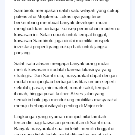
Sambiroto merupakan salah satu wilayah yang cukup 
potensial di Mojokerto. Lokasinya yang terus 
berkembang membuat banyak developer mulai 
menghadirkan berbagai konsep perumahan modern di 
kawasan ini. Selain cocok untuk tempat tinggal, 
kawasan Sambiroto juga dinilai memiliki prospek 
investasi properti yang cukup baik untuk jangka 
panjang.
Salah satu alasan mengapa banyak orang mulai 
melirik kawasan ini adalah karena lokasinya yang 
strategis. Dari Sambiroto, masyarakat dapat dengan 
mudah menjangkau berbagai fasilitas umum seperti 
sekolah, pasar, minimarket, rumah sakit, tempat 
ibadah, hingga pusat kuliner. Akses jalan yang 
semakin baik juga mendukung mobilitas masyarakat 
menuju berbagai wilayah penting di Mojokerto.
Lingkungan yang nyaman menjadi nilai tambah 
tersendiri bagi kawasan perumahan di Sambiroto. 
Banyak masyarakat saat ini lebih memilih tinggal di 
area yang tidak terlalu padat dibanding pusat kota 