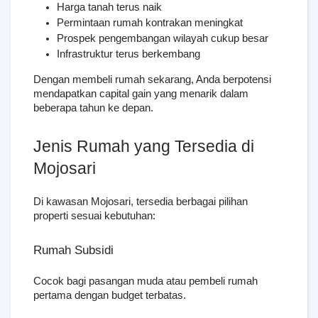
Harga tanah terus naik
Permintaan rumah kontrakan meningkat
Prospek pengembangan wilayah cukup besar
Infrastruktur terus berkembang
Dengan membeli rumah sekarang, Anda berpotensi 
mendapatkan capital gain yang menarik dalam 
beberapa tahun ke depan.
Jenis Rumah yang Tersedia di 
Mojosari
Di kawasan Mojosari, tersedia berbagai pilihan 
properti sesuai kebutuhan:
Rumah Subsidi
Cocok bagi pasangan muda atau pembeli rumah 
pertama dengan budget terbatas.