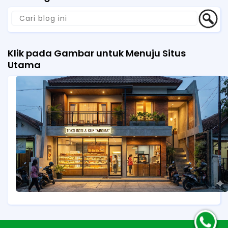
Klik pada Gambar untuk Menuju Situs
Utama