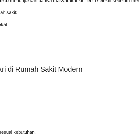
erto
 menunjukkan bahwa masyarakat kini lebih selektif sebelum memi
ah sakit:
ekat
ri di Rumah Sakit Modern
esuai kebutuhan.