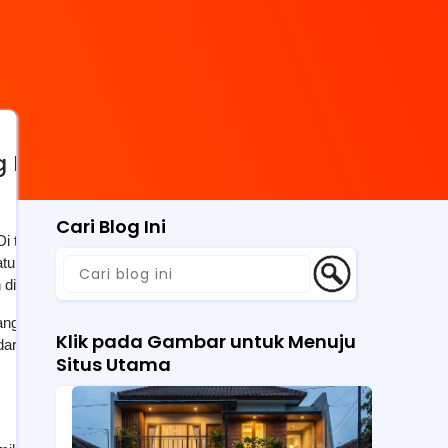
g Banyak Dicari Masyarakat
Cari Blog Ini
Di tengah meningkatnya kesadaran akan pentingnya 
atu pencarian yang cukup sering muncul adalah 
rumah 
 di kawasan tersebut.
anan medis saat sakit, rumah sakit juga berfungsi 
Klik pada Gambar untuk Menuju
darurat.
Situs Utama