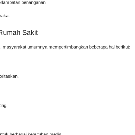
terlambatan penanganan
rakat
 Rumah Sakit
o
, masyarakat umumnya mempertimbangkan beberapa hal berikut:
oritaskan.
ing.
untuk berbagai kebutuhan medis.